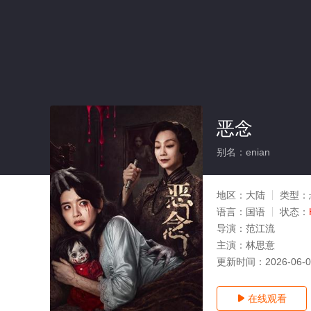
恶念
别名：enian
地区：
大陆
类型：
语言：
国语
状态：
导演：
范江流
主演：
林思意
更新时间：
2026-06-
在线观看
