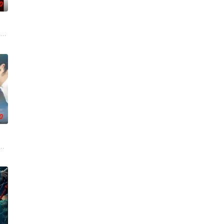
0
被认可的才华。
生活变成了一场绝望的狂飙，彻底脱离掌控并彻底改变
韦弗 Dennis Weaver 饰）的中年男人，这天他在空无一人的州际公
0
屏幕背后的始作
活的冲绳。与母亲朱音、妹妹舞一起生活的照屋踊，憧憬舞蹈学校的丽莎，开