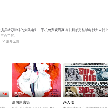
等演员精彩演绎的大陆电影，手机免费观看高清未删减完整版电影大全就
等平台了解。
展开全部

7.0
已完结
10.0
已完结
9.
法国康康舞
愚人船