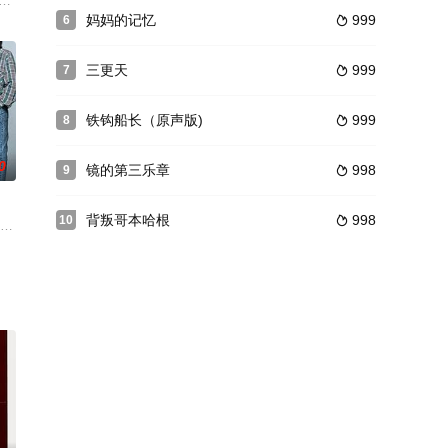
美少年被彼此深
流艳俗的表演，擅长跳肚皮舞的劳拉（玛丽
势力崛起时，在一艘由墨西哥驶往柏林的大客轮上发生了诸多荒谬可笑的事，反映
妈妈的记忆
999
6

三更天
999
7

铁钩船长（原声版)
999
8

0
镜的第三乐章
998
9

背叛哥本哈根
998
10

种说法，直到那
他和父母及17 岁的弟弟西奥（
 bullied by a gang of