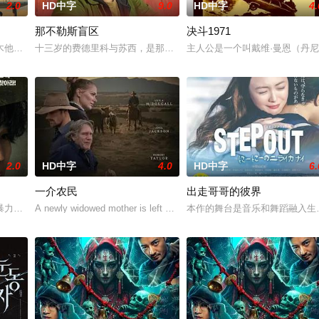
2.0
HD中字
9.0
HD中字
4.
那不勒斯盲区
决斗1971
木他们毕业于同一所大学。他们和很多年轻人一样，自以为是，敏感错弱，没有
十三岁的费德里科与苏西，是那不勒斯两大死敌大佬的后代。突然间
主人公是一个叫戴维·曼恩（丹尼斯·
2.0
HD中字
4.0
HD中字
6.
一介农民
出走哥哥的彼界
人们来到那里展开一段魔法般的故事。
暴力，选择结束年轻的生命。悲愤的家属委托私家侦探追查真相，誓要找出躲在
A newly widowed mother is left with the care of an alc
本作的舞台是音乐和舞蹈融入生