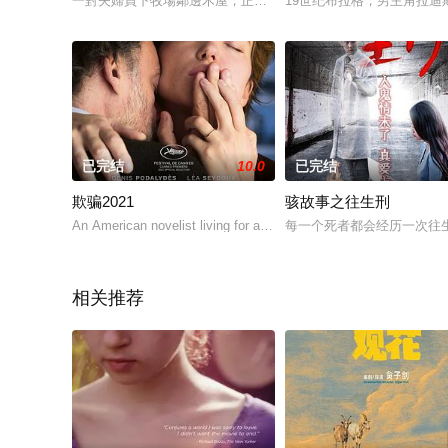
一對夫婦買下牧場鄰邊木屋，正當他們要搬進新屋之際，一場戲
19世纪布拉格，男主角拉
已完结
10.0
已完结
欺骗2021
骇故事之往生刑
An American novelist living for a time in London conve
每一个死者都会经历一次往
相关推荐