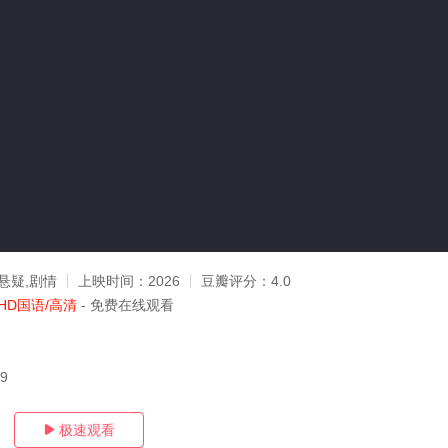
悬疑,剧情
上映时间：
2026
豆瓣评分：
4.0
HD国语/高清
- 免费在线观看
09
极速观看
