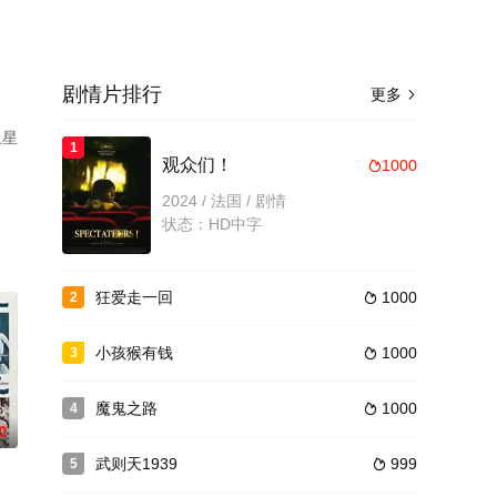
剧情片排行
更多

上星
1
观众们！
1000

2024 / 法国 / 剧情
状态：HD中字
狂爱走一回
1000
2

小孩猴有钱
1000
3

魔鬼之路
1000
4

0
武则天1939
999
5
