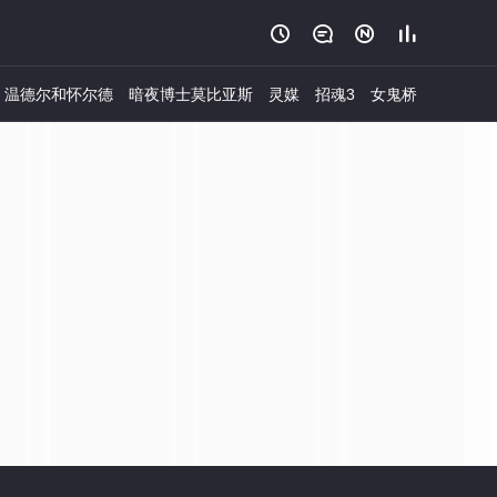




温德尔和怀尔德
暗夜博士莫比亚斯
灵媒
招魂3
女鬼桥