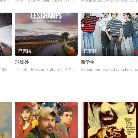
劇化的恐怖攻擊改寫了他們的命運。地獄來的怪客強佔了他
迪斯拉夫是一名贵族少年，从小离经叛道。当好友阿莱什走进他的生活后，两位
亨利（让·迦本 Jean Gabin 饰）经营着一家夜总会，进行一些下
本片描述1933年德国的纳粹
7.0
已完结
1.0
已完结
4.
球场外
新学生
生刑。每个人的刑责都不一样，目的是为了斩断你对尘世的依恋。他从来不信这
卢卡斯（Maxime Taffanel）今年 22 岁，在当地的俱乐部踢足球，
Benoit, the new kid at school, is