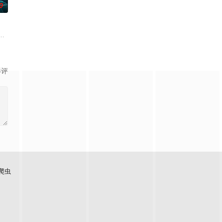
0
却离奇身亡的双
引出“婴胎报仇”，“娘娘索命”等一连串妖异事
离奇的神像杀人事件，勘案过程中，牵引出“婴胎报仇”，“娘娘索命”等一连串
影评
爬虫