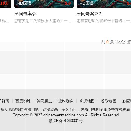
10.0
HD国语
5.0
HD国语
5.
民间奇案录
民间奇案录2
：父母享受的中产生活、哥哥向往的名校前途。砌砖建墙，
致视力逐渐丧失的摄影师瑞真展开。在面对跨越视力障碍、好不容易成为陶艺家
患有妄想症的警察张天盛遇上一起离奇的神像杀人事件，勘案过程中，牵
患有妄想症的警察张天盛遇上一起
共
0
条 “恶念” 
S订阅
百度蜘蛛
神马爬虫
搜狗蜘蛛
奇虎地图
谷歌地图
必应
星空影院
提供高清电影、动漫动画、综艺节目、热播电视剧全集免费在线观看
Copyright © 2023 chinacwenmachine.com All Rights Reserved
赣ICP备01080001号