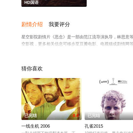
HD国语
剧情介绍
我要评分
星空影院剧情片《恶念》是一部由范江流导演执导，林思意
空影视，更多相关信息可移步至豆瓣电影、电视猫或剧情网
猜你喜欢
已完结
8.0
已完结
一线生机 2006
孔雀2015