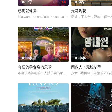
HD中字
1.0
HD国语
感觉就像爱
走马观花
Lila wants to emulate the sexual exploits of her more
新波，丁大宁，郭华，程一
HD中字
9.0
HD中字
奇怪的零食店钱天堂
网内人：无脸杀手
该剧讲述神秘的主人洪子卖能够实现人们愿望的神秘零食，以及
少女不堪网络上汹涌的匿名