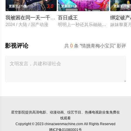
3.0
1.0
更新至275集
更新至14集
更新至78集
我被困在同一天一千年动态漫画
百日成王
绑定破产
2024 / 大陆 / 国产动漫
明明上一秒还其乐融融的餐厅，下一秒
妹妹黎夏
影视评论
共
0
条 “情挑青梅小宝贝” 影评
星空影院
提供高清电影、动漫动画、综艺节目、热播电视剧全集免费在
线观看
Copyright © 2023 chinacwenmachine.com All Rights Reserved
赣ICP备01080001号