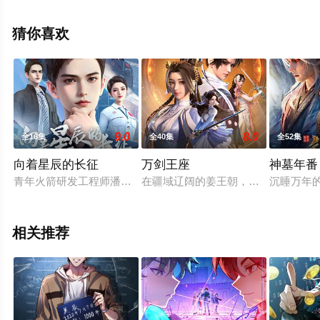
上星空影视，更多相关信息可移步至豆瓣动漫、电视猫或
剧情网等平台了解。
猜你喜欢
9.0
8.0
全16集
全40集
全52集
向着星辰的长征
万剑王座
神墓年番
青年火箭研发工程师潘高峰出生于1980年代，研究生毕业后进
在疆域辽阔的姜王朝，剑道文化传承万
沉睡万年
相关推荐