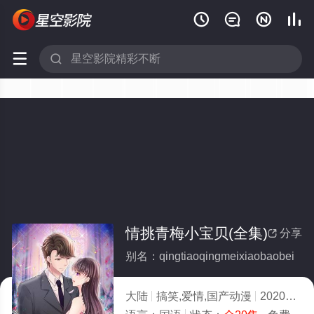






情挑青梅小宝贝(全集)
分享

别名：qingtiaoqingmeixiaobaobei
大陆
搞笑,爱情,国产动漫
2020
2.0