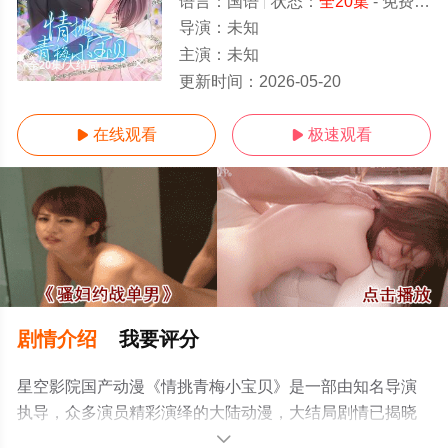
语言：
国语
状态：
全20集
- 免费在线观看
导演：
未知
主演：
未知
全20集/大结局
更新时间：
2026-05-20
在线观看
极速观看


剧情介绍
我要评分
星空影院国产动漫《情挑青梅小宝贝》是一部由知名导演
执导，众多演员精彩演绎的大陆动漫，大结局剧情已揭晓
（全20集），手机免费观看高清未删减完整版动漫全集就
