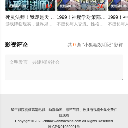
6.0
3.0
更新至282集
更新至03集
更新至03集
死灵法师！我即是天灾动态漫画
1999！神秘学对策部英语
1999
游戏降临现实，世界规则颠覆，人类进入全民转职时代。 唯有成
不擅长与人交流、性格腼腆的马库斯在
不擅长与
影视评论
共
0
条 “小狐狸发明记” 影评
星空影院
提供高清电影、动漫动画、综艺节目、热播电视剧全集免费在
线观看
Copyright © 2023 chinacwenmachine.com All Rights Reserved
赣ICP备01080001号