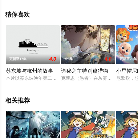
上星空影视，更多相关信息可移步至豆瓣动漫、电视猫或
剧情网等平台了解。
猜你喜欢
4.0
4.0
更新至17集
全3集
更新至20集
苏东坡与杭州的故事
诡秘之主特别篇猎物
小星帽尼
本片以苏东坡晚年第二次赴任杭州，与老友佛印（一心想将苏东
克莱恩（愚者）在灰雾之上召开塔罗
尼欧欧，
相关推荐