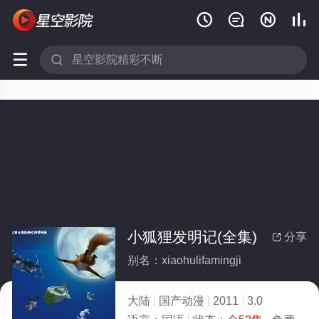






小狐狸发明记(全集)
分享

别名：xiaohulifamingji
大陆
国产动漫
2011
3.0