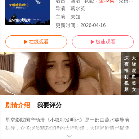
语言：
国语
状态：
全52集
- 免费在线观看
导演：
葛水英
主演：
未知
全52集/大结局
更新时间：
2026-04-16
在线观看
极速观看


剧情介绍
我要评分
星空影院国产动漫《小狐狸发明记》是一部由葛水英导演
执导，众多演员精彩演绎的大陆动漫，大结局剧情已揭晓
（全52集），手机免费观看高清未删减完整版动漫全集就
