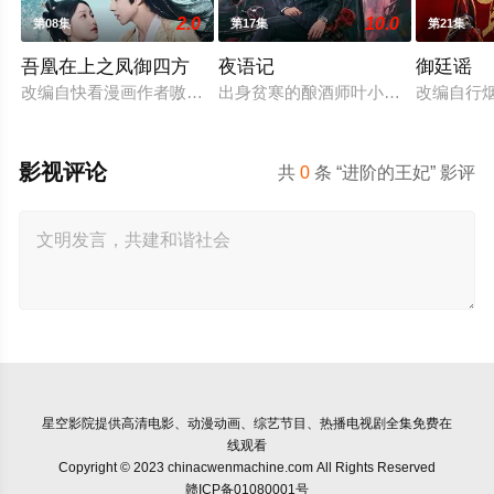
2.0
10.0
第08集
第17集
第21集
吾凰在上之凤御四方
夜语记
御廷谣
改编自快看漫画作者嗷小泽的独家连载漫画《吾凰在上》。
出身贫寒的酿酒师叶小唯遭遇爱人程
改编自行
影视评论
共
0
条 “进阶的王妃” 影评
星空影院
提供高清电影、动漫动画、综艺节目、热播电视剧全集免费在
线观看
Copyright © 2023 chinacwenmachine.com All Rights Reserved
赣ICP备01080001号