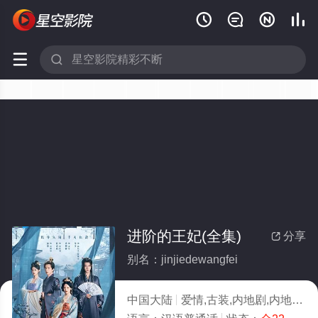






进阶的王妃(全集)
分享

别名：jinjiedewangfei
中国大陆
爱情,古装,内地剧,内地
20