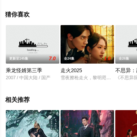
删减完整版电视剧全集就上星空影视，更多相关信息可移
步至豆瓣电视剧、电视猫或剧情网等平台了解。
猜你喜欢
7.0
1.0
更新至145集
全24集
全26集
乘龙怪婿第三季
走火2025
不思异：
2007 / 中国大陆 / 国产
雪夜擦枪走火，黎明咫尺天涯；觥筹交错
《不思异
相关推荐