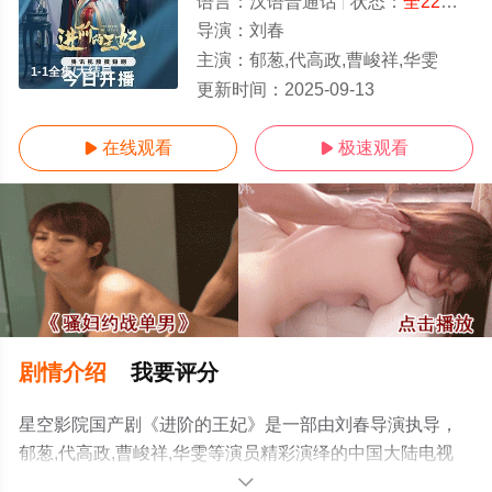
语言：
汉语普通话
状态：
全22集
- 
导演：
刘春
主演：
郁葱,代高政,曹峻祥,华雯
1-1全集/大结局
更新时间：
2025-09-13
在线观看
极速观看


剧情介绍
我要评分
星空影院国产剧《进阶的王妃》是一部由刘春导演执导，
郁葱,代高政,曹峻祥,华雯等演员精彩演绎的中国大陆电视
剧，大结局剧情已揭晓（1-1全集），手机免费观看高清未
