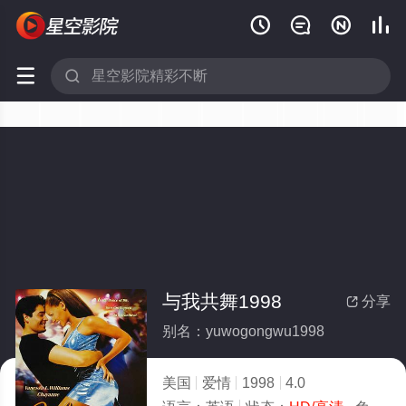






与我共舞1998
分享

别名：yuwogongwu1998
美国
爱情
1998
4.0