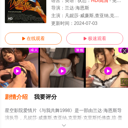
语言：
英语
状态：
HD/高清
- 免费在线观看
导演：
兰达·海恩斯
主演：
凡妮莎·威廉斯,查亚纳,克里斯·克里斯托佛森,琼·普莱怀
HD
更新时间：
2024-07-03
在线观看
极速观看


剧情介绍
我要评分
星空影院爱情片《与我共舞1998》是一部由兰达·海恩斯导
演执导，凡妮莎·威廉斯,查亚纳,克里斯·克里斯托佛森,琼·普
莱怀特,简·科拉克斯基,贝丝·格兰特,哈里·格罗内尔,威廉姆
