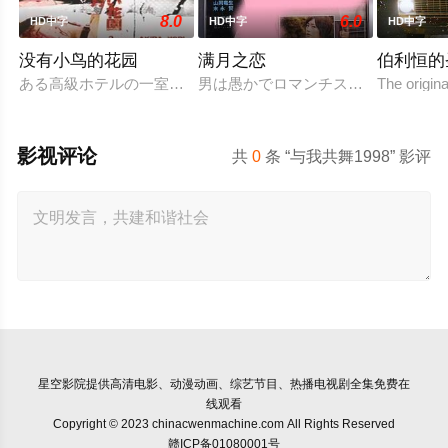
8.0
6.0
HD中字
HD中字
HD中字
没有小鸟的花园
满月之恋
伯利恒的
ある高級ホテルの一室に3組のカップルが集まった。そこで彼
男は愚かでロマンチスト、女はした
The origin
影视评论
共
0
条 “与我共舞1998” 影评
星空影院
提供高清电影、动漫动画、综艺节目、热播电视剧全集免费在
线观看
Copyright © 2023 chinacwenmachine.com All Rights Reserved
赣ICP备01080001号