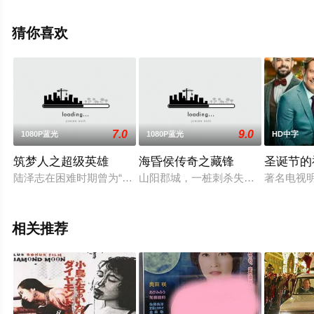
马奎
斯,Scott,Paetty,Rick,Valenzuela,Chaz,Oswill,Liz,Curtis,比
猜你喜欢
尔·阿普勒鲍姆,Angelo,Pagan,Victor等演员精彩演绎的美国
电影，手机免费观看高清未删减完整版电影大全就上星空
影视，更多相关信息可移步至豆瓣电影、电视猫或剧情网
等平台了解。
7.0
9.0
1080P蓝光
1080P蓝光
HD中字
筑梦人之超级英雄
海昏侯传奇之藏锋
圣诞节的
陆泽志在困难时期曾为“天河”的建设立下过汗马功劳。中国华宇
山阳郡城，一桩刺杀失踪案，将西汉
著名电视明
相关推荐